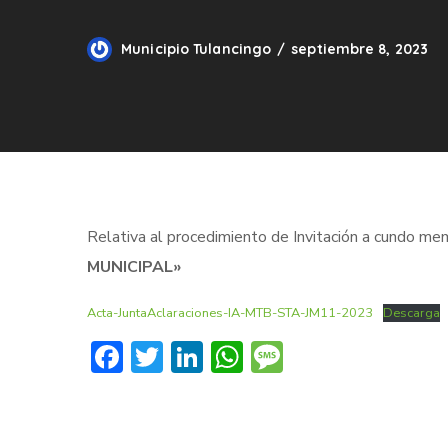
Municipio Tulancingo
septiembre 8, 2023
Relativa al procedimiento de Invitación a cundo me
MUNICIPAL»
Acta-JuntaAclaraciones-IA-MTB-STA-JM11-2023
Descarga
Facebook
Twitter
LinkedIn
WhatsApp
Message