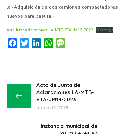
la
«
Adquisición de dos camiones compactadores
nuevos para basura».
Acta-JuntaAclaraciones-LA-MTB-STA-JM16-2023
Descarga
Facebook
Twitter
LinkedIn
WhatsApp
Message
Acta de Junta de
Aclaraciones LA-MTB-
STA-JM14-2023
marzo 16, 2023
Instancia municipal de
las mujeres en