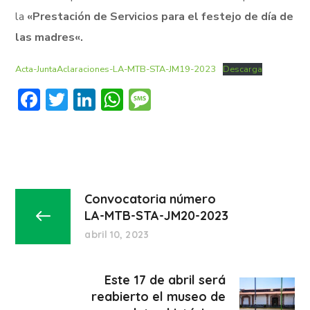
la
«Prestación de Servicios para el festejo de día de
las madres
«.
Acta-JuntaAclaraciones-LA-MTB-STA-JM19-2023
Descarga
Facebook
Twitter
LinkedIn
WhatsApp
Message
Convocatoria número
LA-MTB-STA-JM20-2023
abril 10, 2023
Este 17 de abril será
reabierto el museo de