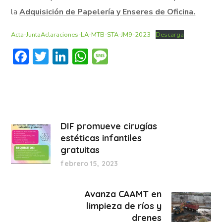
la
Adquisición de Papelería y Enseres de Oficina.
Acta-JuntaAclaraciones-LA-MTB-STA-JM9-2023
Descarga
Facebook
Twitter
LinkedIn
WhatsApp
Message
DIF promueve cirugías
estéticas infantiles
gratuitas
febrero 15, 2023
Avanza CAAMT en
limpieza de ríos y
drenes