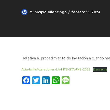
Municipio Tulancingo
febrero 15, 2024
Relativa al procedimiento de Invitación a cuando m
Acta-JuntaAclaraciones-LA-MTB-STA-JM9-2023
Descarga
Facebook
Twitter
LinkedIn
WhatsApp
Message