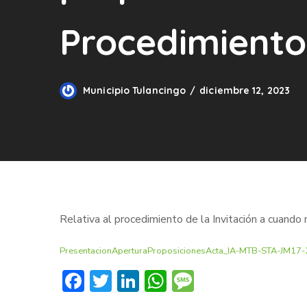
Procedimiento
Municipio Tulancingo
diciembre 12, 2023
Relativa al procedimiento de la Invitación a
PresentacionAperturaProposicionesActa_IA-MTB-STA-JM17
Facebook
Twitter
LinkedIn
WhatsApp
Message