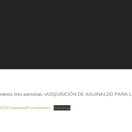
 cuando menos tres personas «ADQUISICIÓN DE AGUINALDO PA
-2023-SegundoProcedimiento
Descarga