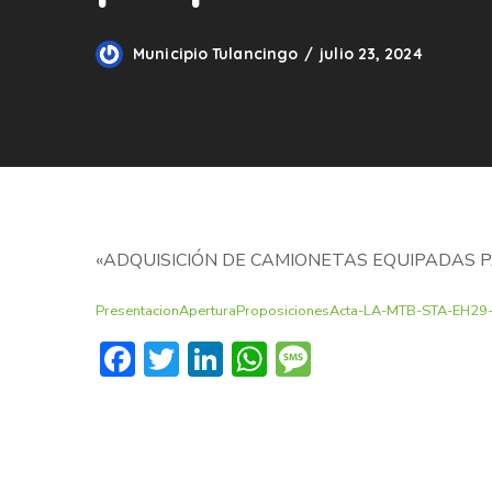
Municipio Tulancingo
julio 23, 2024
«ADQUISICIÓN DE CAMIONETAS EQUIPADAS P
PresentacionAperturaProposicionesActa-LA-MTB-STA-EH29
Facebook
Twitter
LinkedIn
WhatsApp
Message