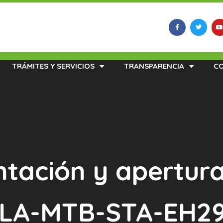
TRÁMITES Y SERVICIOS
TRANSPARENCIA
C
ntación y apertur
s LA-MTB-STA-EH2