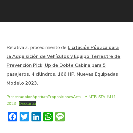
Relativa al procedimiento de
Licitación Pública para
la
Adquisición de Vehículos y Equipo Terrestre de
Prevención Pick, Up de Doble Cabina para 5
pasajeros, 4 cilindros, 166 HP, Nuevas Equipadas
Modelo 2023.
PresentacipionAperturaProposicionesActa_LA-MTB-STA-JM11-
2023
Descarga
Facebook
Twitter
LinkedIn
WhatsApp
Message