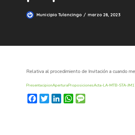
Municipio Tulancingo
marzo 28, 2023
Relativa al procedimiento de
Invitación a cuando m
PresentacipionAperturaProposicionesActa-LA-MTB-STA-JM
Facebook
Twitter
LinkedIn
WhatsApp
Message