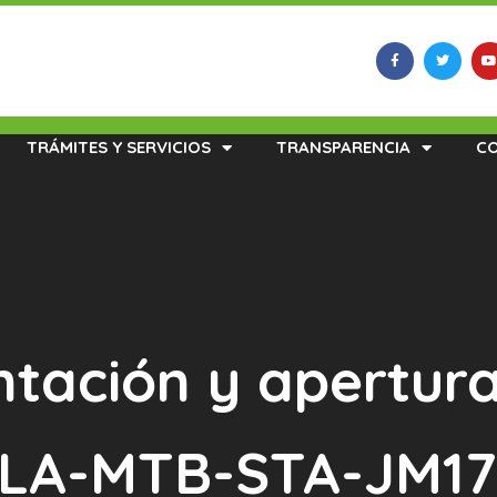
TRÁMITES Y SERVICIOS
TRANSPARENCIA
C
ntación y apertur
s LA-MTB-STA-JM17