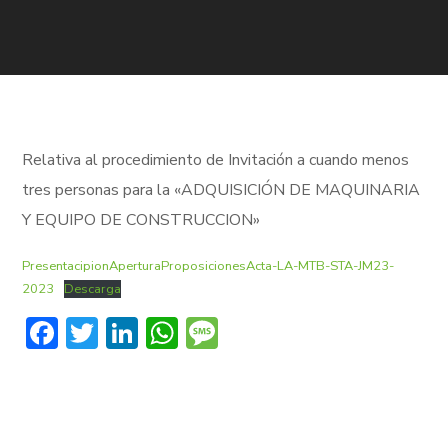
Relativa al procedimiento de Invitación a cuando menos
tres personas para la «ADQUISICIÓN DE MAQUINARIA
Y EQUIPO DE CONSTRUCCION»
PresentacipionAperturaProposicionesActa-LA-MTB-STA-JM23-
2023
Descarga
Facebook
Twitter
LinkedIn
WhatsApp
Message