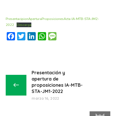
PresentacipionAperturaProposicionesActa-IA-MTB-STA-JM2-
2022
Descarga
Facebook
Twitter
LinkedIn
WhatsApp
Message
Presentación y
apertura de
proposiciones IA-MTB-
STA-JM1-2022
marzo 16, 2022