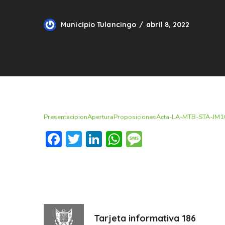
Municipio Tulancingo
abril 8, 2022
PresentacipionAperturaProposicionesActa-LA-MTB-STA-JM
Facebook
Twitter
LinkedIn
WhatsApp
Message
Tarjeta informativa 186