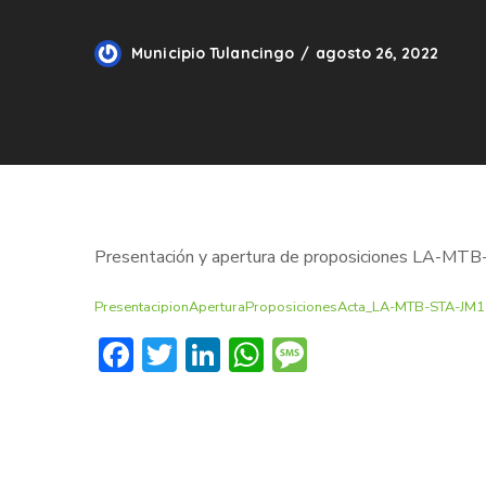
Municipio Tulancingo
agosto 26, 2022
Presentación y apertura de proposiciones LA-M
PresentacipionAperturaProposicionesActa_LA-MTB-STA-JM
Facebook
Twitter
LinkedIn
WhatsApp
Message