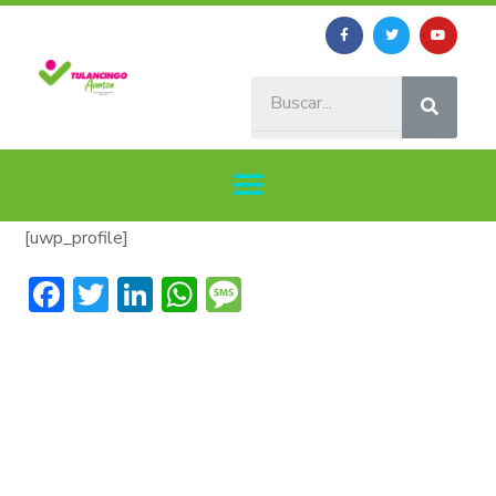
[uwp_profile]
Facebook
Twitter
LinkedIn
WhatsApp
Message