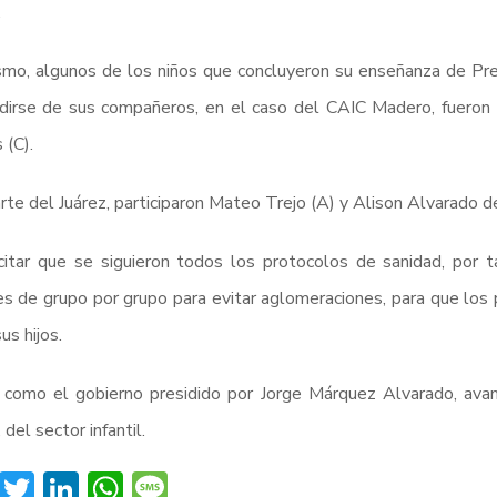
.
mo, algunos de los niños que concluyeron su enseñanza de Pree
irse de sus compañeros, en el caso del CAIC Madero, fueron 
 (C).
rte del Juárez, participaron Mateo Trejo (A) y Alison Alvarado d
itar que se siguieron todos los protocolos de sanidad, por ta
s de grupo por grupo para evitar aglomeraciones, para que los 
us hijos.
 como el gobierno presidido por Jorge Márquez Alvarado, avan
 del sector infantil.
Facebook
Twitter
LinkedIn
WhatsApp
Message