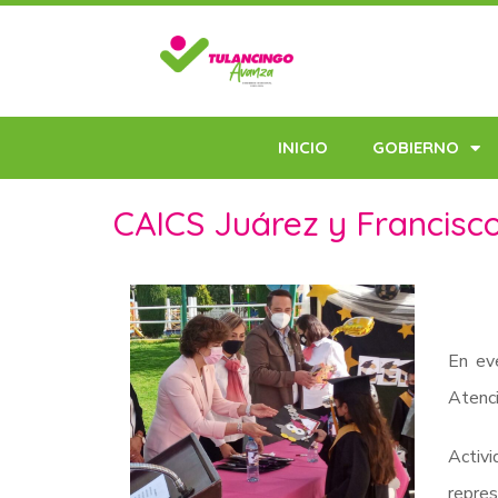
INICIO
GOBIERNO
CAICS Juárez y Francisco
En ev
Atenci
Activi
repres