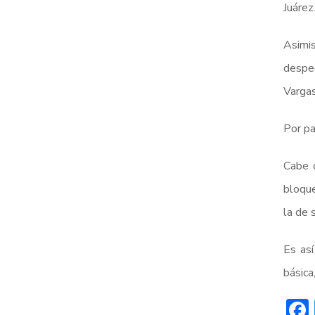
Juárez
Asimis
desped
Vargas
Por pa
Cabe c
bloque
la de s
Es así
básica,