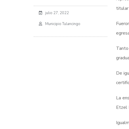
titular
julio 27, 2022
Fuero
Municipio Tulancingo
egres
Tanto
gradua
De igu
certif
La ens
Etzel 
Igualm