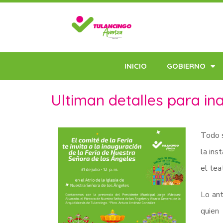
INICIO
GOBIERNO
Ultiman detalles para ina
Todo s
la ins
el tea
Lo ant
quien