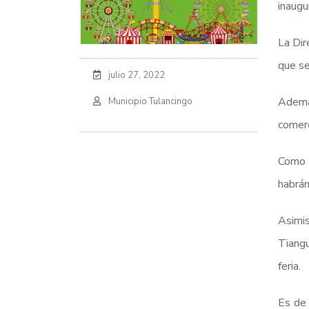
inaugu
La Dir
que se
julio 27, 2022
Además
Municipio Tulancingo
comerc
Como y
habrán
Asimis
Tiangu
feria.
Es de 