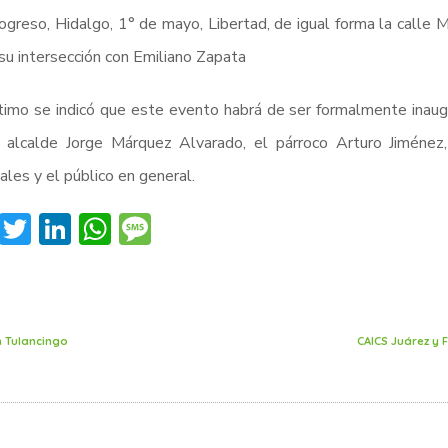
ogreso, Hidalgo, 1° de mayo, Libertad, de igual forma la call
su intersección con Emiliano Zapata
timo se indicó que este evento habrá de ser formalmente inaug
 alcalde Jorge Márquez Alvarado, el párroco Arturo Jiménez,
ales y el público en general.
Facebook
Twitter
LinkedIn
WhatsApp
Message
n Tulancingo
CAICS Juárez y 