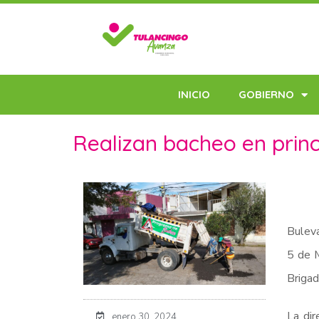
INICIO
GOBIERNO
Realizan bacheo en princ
Buleva
5 de M
Brigad
La dir
enero 30, 2024