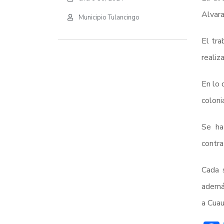
Alvara
Municipio Tulancingo
El tr
realiz
En lo 
coloni
Se ha
contra
Cada 
además
a Cuau