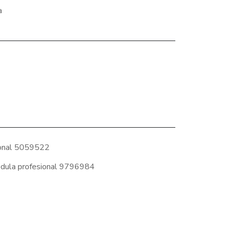
a
sional 5059522
Cédula profesional 9796984